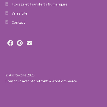
Flocage et Transferts Numériques
Versa’tile
Contact
Fa
Pi
E
ce
nt
m
b
er
ai
o
es
l
o
t
© Asc textile 2026
k
Construit avec Storefront & WooCommerce
.